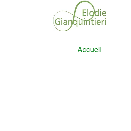
Accueil
Soins énergétiques
Soins
énergétiques
/
magnétisme
/
Elodie
Gianquintieri