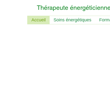
Thérapeute énergéticienne 
Accueil
Soins énergétiques
Form
"Ce qui est en bas, es
et ce qui est en haut, 
pour faire les miracles d'une seule
Formations
Créations
Aura
Atma
Formations
créations
/
/
Elodie
Elodie
Gianquintieri
Gianquintieri