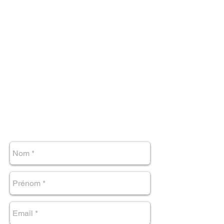
16 rue Jean Blanchard
74200 Thonon-les-Bains
Téléphone :
06 69 35 36 43
E-mail :
info@elodiegian.com
Consultations
Soins à distance, sur rendez-vous :
mardi et vendredi : 11
h - 20h
Consultations au cabinet, sur rendez-vous :
lundi et samedi : 11h - 20h
Envoyer un message - prendre rendez-vous