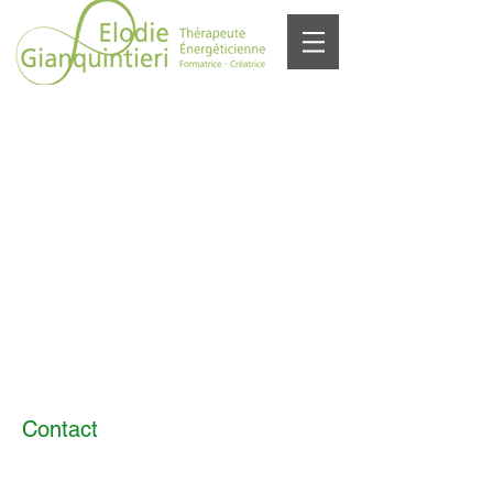
Contact
Cabinet de thérapies énergétiques
Elodie Gianquintieri