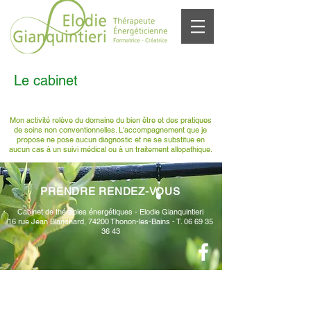
Le cabinet
Mon activité relève du domaine du bien être et des pratiques
de soins non conventionnelles. L'accompagnement que je
propose ne pose aucun diagnostic et ne se substitue en
aucun cas à un suivi médical ou à un traitement allopathique.
PRENDRE RENDEZ-VOUS
Cabinet de thérapies énergétiques - Elodie Gianquintieri
16 rue Jean Blanchard, 74200 Thonon-les-Bains -
T.
06 69 35
36 43
Mentions légales​